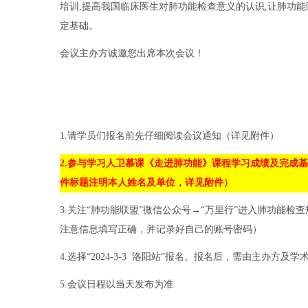
培训,提高我国临床医生对肺功能检查意义的认识,让肺功
定基础。
会议主办方诚邀您出席本次会议！
1.请学员们报名前先仔细阅读会议通知（详见附件）
2.参与学习人卫慕课《走进肺功能》课程学习成绩及完成基线调
件标题注明本人姓名及单位，详见附件）
3.关注“肺功能联盟”微信公众号→“万里行”进入肺功能
注意信息填写正确，并记录好自己的账号密码）
4.选择“2024-3-3 洛阳站”报名。报名后，需由主办
5.会议日程以当天发布为准