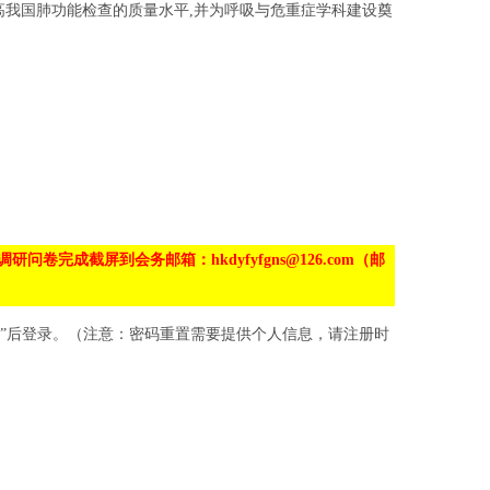
高我国肺功能检查的质量水平,并为呼吸与危重症学科建设奠
成截屏到会务邮箱：hkdyfyfgns@126.com（邮
用户”后登录。（注意：密码重置需要提供个人信息，请注册时